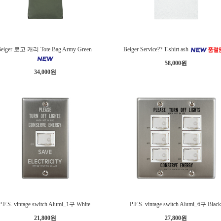
Beiger 로고 캐리 Tote Bag Army Green
Beiger Service?? T-shirt ash
58,000원
34,000원
P.F.S. vintage switch Alumi_1구 White
P.F.S. vintage switch Alumi_6구 Blac
21,800원
27,800원