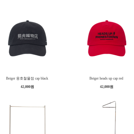
Beiger 웅호철물점 cap black
Beiger heads up cap red
42,000원
42,000원