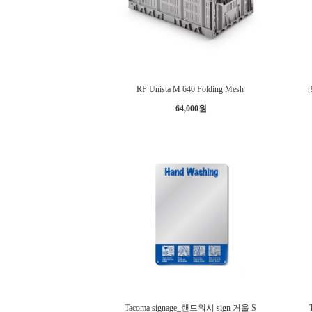
RP Unista M 640 Folding Mesh
64,000원
Tacoma signage_핸드워시 sign 거울 S