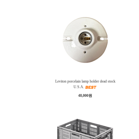
Leviton porcelain lamp holder dead stock
U.S.A.
48,000원