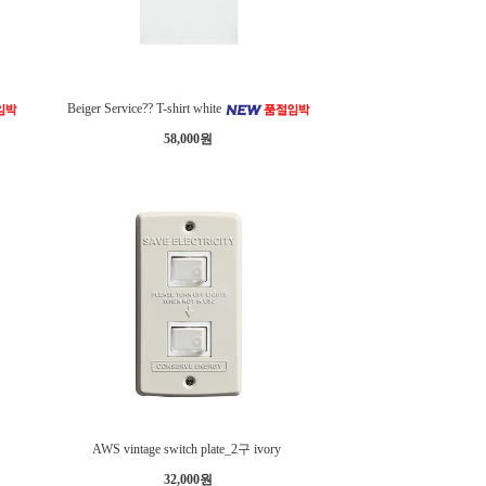
Beiger Service?? T-shirt white
58,000원
k
AWS vintage switch plate_2구 ivory
32,000원