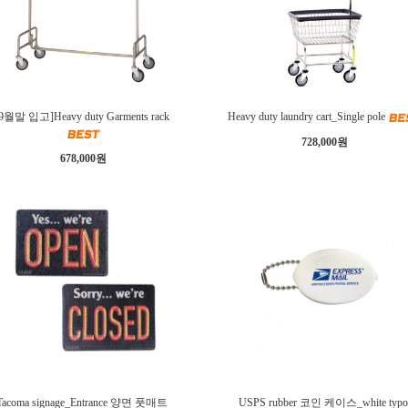
[9월말 입고]Heavy duty Garments rack
Heavy duty laundry cart_Single pole
728,000원
678,000원
Tacoma signage_Entrance 양면 풋매트
USPS rubber 코인 케이스_white typ