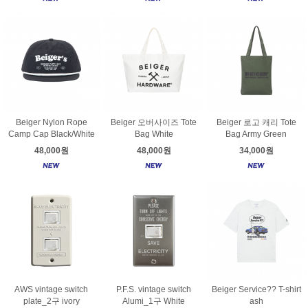
Beiger Nylon Rope
Beiger 오버사이즈 Tote
Beiger 로고 캐리 Tote
Camp Cap Black/White
Bag White
Bag Army Green
48,000원
48,000원
34,000원
AWS vintage switch
P.F.S. vintage switch
Beiger Service?? T-shirt
plate_2구 ivory
Alumi_1구 White
ash