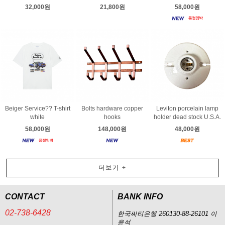
32,000원
21,800원
58,000원
Beiger Service?? T-shirt
Bolts hardware copper
Leviton porcelain lamp
white
hooks
holder dead stock U.S.A.
58,000원
148,000원
48,000원
더보기
+
CONTACT
BANK INFO
02-738-6428
한국씨티은행 260130-88-26101 이
윤석