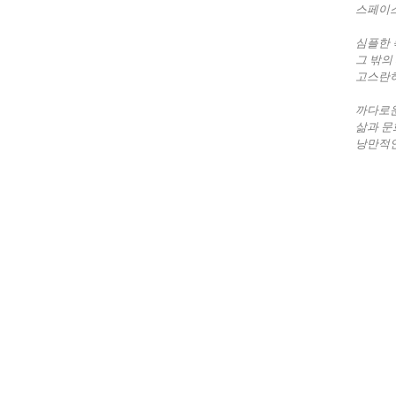
스페이스
심플한 
그 밖의
고스란히
까다로운
삶과 
낭만적인