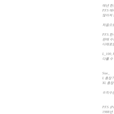
매년 한
P.F.S
많아져 
처음으로
P.F.
판매 수
다채로운
L_100,
다를 수
Size_
L 총장 7
XL 총장 
※치수는
P.F.S. (
1988