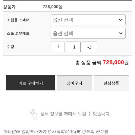
상품가
728,000원
조립용 스패너
스톱 고무패드
수량
+1
-1
728,000
총 상품 금액
원
바로 구매하기
장바구니
관심상품
상세 정보를 확대해 보실 수 있습니다
1946년에 캘리포니아에서 시작되어 3대째 런드리 카트를