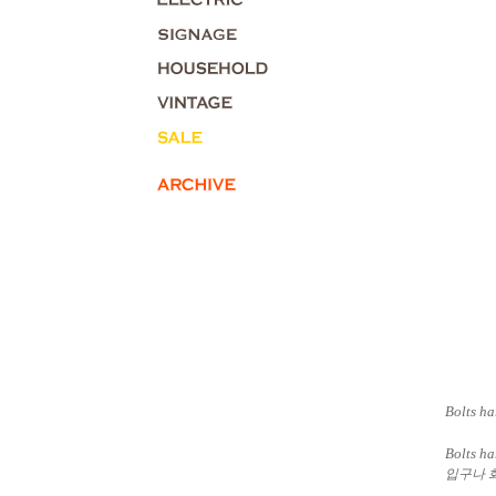
Bolts ha
Bolts h
입구나 