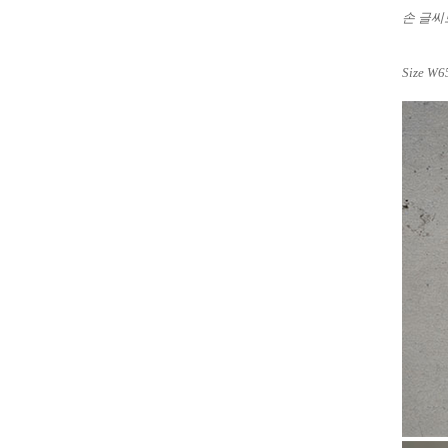
손 글씨
Size
W65