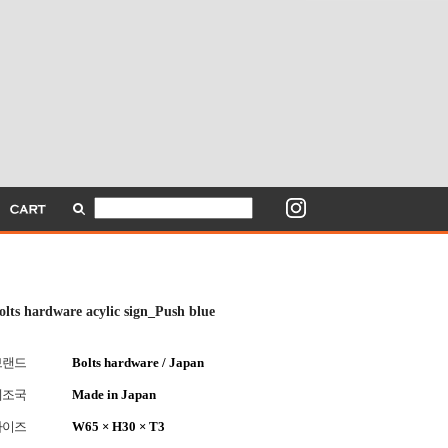
olts hardware acylic sign_Push blue
브랜드
Bolts hardware / Japan
제조국
Made in Japan
사이즈
W65 × H30 × T3