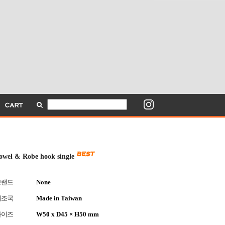
owel & Robe hook single
브랜드
None
제조국
Made in Taiwan
사이즈
W50 x D45 × H50 mm