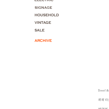
Towel &
목욕 타
벽면에 