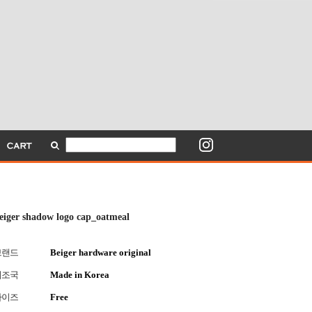
eiger shadow logo cap_oatmeal
브랜드
Beiger hardware original
제조국
Made in Korea
사이즈
Free