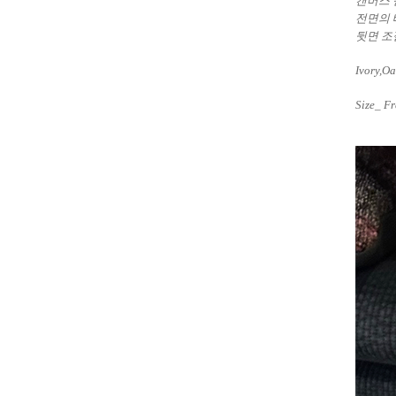
캔버스 
전면의 
뒷면 조
Ivory,O
Size_ F