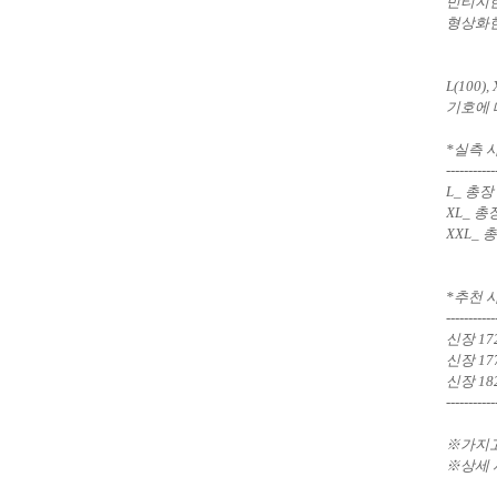
빈티지한
형상화한
L(100)
기호에 
*실측 
-----------
L_ 총장 
XL_ 총장
XXL_ 총
*
추천 
-----------
신장 17
신장 17
신장 182
-----------
※가지고
※
상세 