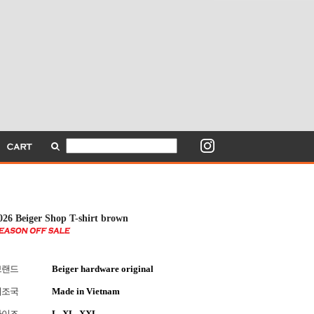
026 Beiger Shop T-shirt brown
브랜드
Beiger hardware original
제조국
Made in Vietnam
사이즈
L, XL, XXL